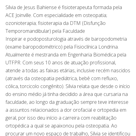
Sílvia de Jesus Bahiense é fisioterapeuta formada pela
ACE Joinville. Com especialidade em osteopatia;
ozonioterapia; fisioterapia da DTM (Disfunção
Temporomandibular) pela Faculdade
Inspirar e podoposturologia através de baropodometria
(exame baropodométrico) pela Fisioclínica Londrina.
Atualmente é mestranda em Engenharia Biomédica pela
UTFPR. Com seus 10 anos de atuação profissional,
atende a todas as faixas etárias, inclusive recém nascidos
(através da osteopatia pediátrica, bebê com refluxo,
cólica, torcicolo congênito). Sílvia relata que desde o início
do ensino médio já tinha decidido a área que cursaria na
faculdade, ao longo da graduação sempre teve interesse
a assuntos relacionados a dor orofacial e ortopedia em
geral, por isso deu início a carreira com reabilitação
ortopédica a qual se apaixonou pela osteopatia. Ao
procurar um novo espaço de trabalho, Sílvia se identificou