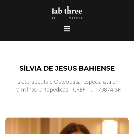
SÍLVIA DE JESUS BAHIENSE
Fisioterapeuta e Osteopatia, Especialista em
Palmilhas Ortopédicas - CREFITO 173874-SF