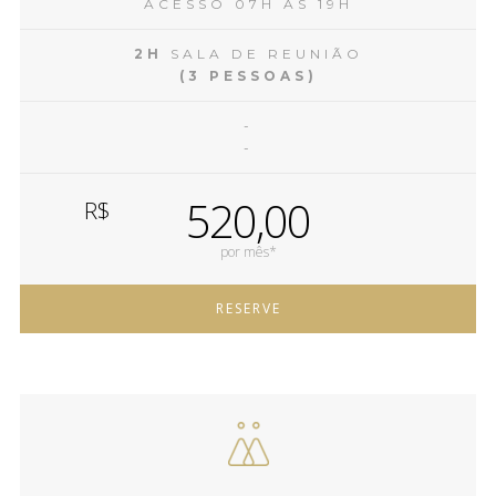
ACESSO 07H ÀS 19H
2H
SALA DE REUNIÃO
(3 PESSOAS)
-
-
520,00
R$
por mês*
RESERVE