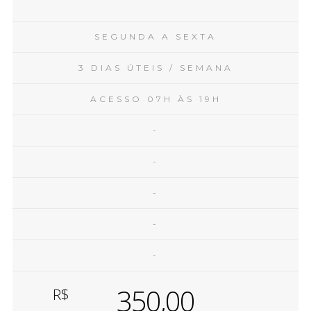
SEGUNDA A SEXTA
3 DIAS ÚTEIS / SEMANA
ACESSO 07H ÀS 19H
-
-
-
-
-
350,00
R$