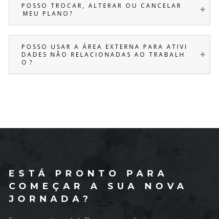
P O S S O T R O C A R , A L T E R A R O U C A N C E L A R
M E U P L A N O ?
P O S S O U S A R A Á R E A E X T E R N A P A R A A T I V I
D A D E S N Ã O R E L A C I O N A D A S A O T R A B A L H
O ?
ESTÁ PRONTO PARA
COMEÇAR A SUA NOVA
JORNADA?