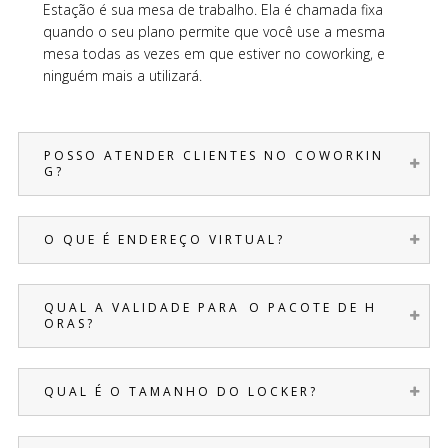
Estação é sua mesa de trabalho. Ela é chamada fixa
quando o seu plano permite que você use a mesma
mesa todas as vezes em que estiver no coworking, e
ninguém mais a utilizará.
P O S S O A T E N D E R C L I E N T E S N O C O W O R K I N
G ?
O Q U E É E N D E R E Ç O V I R T U A L ?
Q U A L A V A L I D A D E P A R A O P A C O T E D E H
O R A S ?
Q U A L É O T A M A N H O D O L O C K E R ?