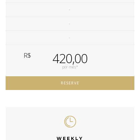
-
-
-
420,00
R$
por mês*
RESERVE
WEEKLY