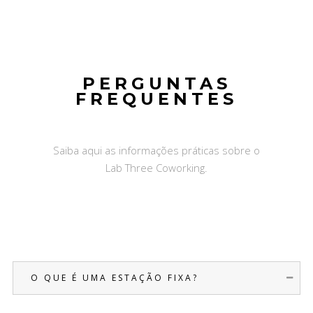
PERGUNTAS
FREQUENTES
Saiba aqui as informações práticas sobre o
Lab Three Coworking.
O Q U E É U M A E S T A Ç Ã O F I X A ?