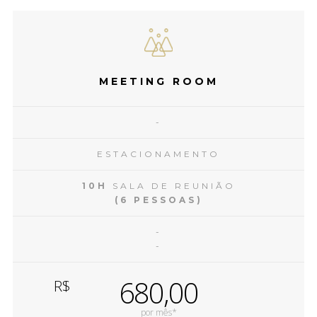
MEETING ROOM
-
ESTACIONAMENTO
10H
SALA DE REUNIÃO
(6 PESSOAS)
-
-
680,00
R$
por mês*