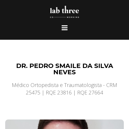
DR. PEDRO SMAILE DA SILVA
NEVES
Médico Ortopedista e Traumatologista - CRM
25475 | RQE 23816 | RQE 27664